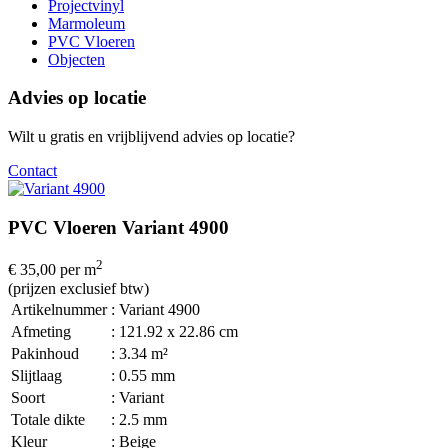
Projectvinyl
Marmoleum
PVC Vloeren
Objecten
Advies op locatie
Wilt u gratis en vrijblijvend advies op locatie?
Contact
PVC Vloeren Variant 4900
2
€ 35,00
per m
(prijzen exclusief btw)
Artikelnummer
: Variant 4900
Afmeting
: 121.92 x 22.86 cm
Pakinhoud
: 3.34 m²
Slijtlaag
: 0.55 mm
Soort
: Variant
Totale dikte
: 2.5 mm
Kleur
: Beige