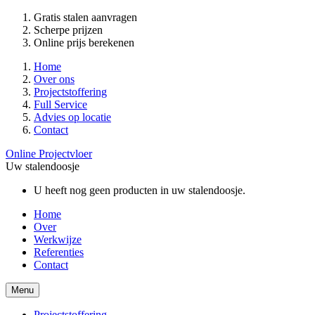
Gratis stalen aanvragen
Scherpe prijzen
Online prijs berekenen
Home
Over ons
Projectstoffering
Full Service
Advies op locatie
Contact
Online Projectvloer
Uw stalendoosje
U heeft nog geen producten in uw stalendoosje.
Home
Over
Werkwijze
Referenties
Contact
Menu
Projectstoffering