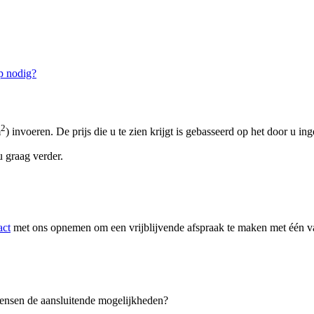
p nodig?
2
m
) invoeren. De prijs die u te zien krijgt is gebasseerd op het door u in
 graag verder.
act
met ons opnemen om een vrijblijvende afspraak te maken met één van
 wensen de aansluitende mogelijkheden?