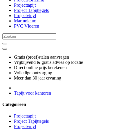
Projecttapijt
Project Tapijttegels
Projectvinyl
Marmoleum
PVC Vloeren
Gratis (proef)stalen aanvragen
Vrijblijvend & gratis advies op locatie
Direct online prijs berekenen
Volledige ontzorging
Meer dan 30 jaar ervaring
Tapijt voor kantoren
Categorieën
Projecttapijt
Project Tapijttegels
Projectvinyl