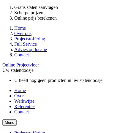
Gratis stalen aanvragen
Scherpe prijzen
Online prijs berekenen
Home
Over ons
Projectstoffering
Full Service
Advies op locatie
Contact
Online Projectvloer
Uw stalendoosje
U heeft nog geen producten in uw stalendoosje.
Home
Over
Werkwijze
Referenties
Contact
Menu
Projectstoffering