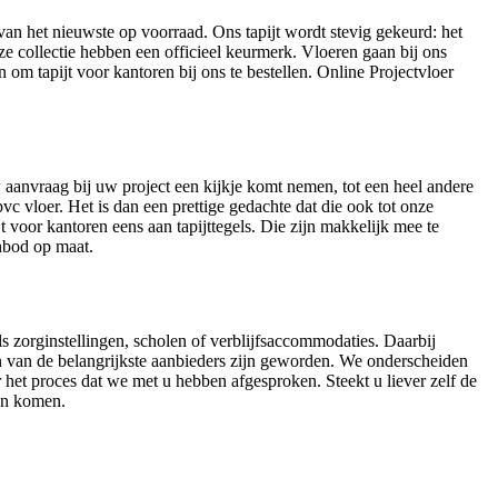
 van het nieuwste op voorraad. Ons tapijt wordt stevig gekeurd: het
nze collectie hebben een officieel keurmerk. Vloeren gaan bij ons
 om tapijt voor kantoren bij ons te bestellen. Online Projectvloer
uw aanvraag bij uw project een kijkje komt nemen, tot een heel andere
c vloer. Het is dan een prettige gedachte dat die ook tot onze
jt voor kantoren eens aan tapijttegels. Die zijn makkelijk mee te
anbod op maat.
ls zorginstellingen, scholen of verblijfsaccommodaties. Daarbij
één van de belangrijkste aanbieders zijn geworden. We onderscheiden
et proces dat we met u hebben afgesproken. Steekt u liever zelf de
ten komen.