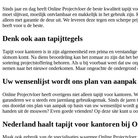
Sinds jaar en dag heeft Online Projectvloer de beste kwaliteit tapijt 
moet slijtvast, moeilijk ontvlambaar en makkelijk in het gebruik zijn.
alleen met garantie de deur uit. We leveren deze tegen een scherpe pri
heeft voor u de beste.
Denk ook aan tapijttegels
Tapijt voor kantoren is in zijn algemeenheid een prima en verstandige 
slotsom komt. Na diens beoordeling kan het zomaar zo zijn dat het bet
sortering projectstoffering behoren. Als u bij voorbaat weet dat uw orga
nemen naar het nieuwe onderkomen. Maar ongeachte de ondergrond die u
Uw wensenlijst wordt ons plan van aanpak
Online Projectvloer heeft overigens niet alleen tapijt voor kantoren.
garanderen we u steeds een jarenlang gebruiksgemak. Sinds de jaren ta
ons doordat ons plan van aanpak op basis van uw wensenlijst wordt g
handen uit de mouwen? Even goede vrienden! Op deze site kunt u ook t
Nederland haalt tapijt voor kantoren bij O
Maak ook gebruik van de specialisaties waarmee Online Projectvloer 