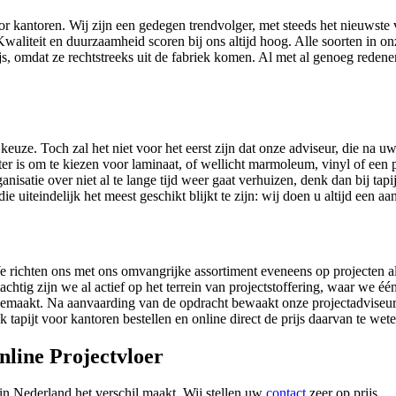
voor kantoren. Wij zijn een gedegen trendvolger, met steeds het nieuwste
 Kwaliteit en duurzaamheid scoren bij ons altijd hoog. Alle soorten in o
js, omdat ze rechtstreeks uit de fabriek komen. Al met al genoeg redenen
keuze. Toch zal het niet voor het eerst zijn dat onze adviseur, die na 
er is om te kiezen voor laminaat, of wellicht marmoleum, vinyl of een pv
nisatie over niet al te lange tijd weer gaat verhuizen, denk dan bij tapi
iteindelijk het meest geschikt blijkt te zijn: wij doen u altijd een a
 We richten ons met ons omvangrijke assortiment eveneens op projecten a
chtig zijn we al actief op het terrein van projectstoffering, waar we 
emaakt. Na aanvaarding van de opdracht bewaakt onze projectadviseur h
apijt voor kantoren bestellen en online direct de prijs daarvan te we
nline Projectvloer
in Nederland het verschil maakt. Wij stellen uw
contact
zeer op prijs.