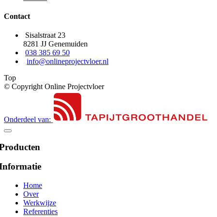
Contact
Sisalstraat 23
8281 JJ Genemuiden
038 385 69 50
info@onlineprojectvloer.nl
Top
© Copyright Online Projectvloer
Onderdeel van:
Producten
Informatie
Home
Over
Werkwijze
Referenties