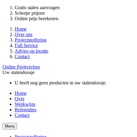
Gratis stalen aanvragen
Scherpe prijzen
Online prijs berekenen
Home
Over ons
Projectstoffering
Full Service
Advies op locatie
Contact
Online Projectvloer
Uw stalendoosje
U heeft nog geen producten in uw stalendoosje.
Home
Over
Werkwijze
Referenties
Contact
Menu
Projectstoffering