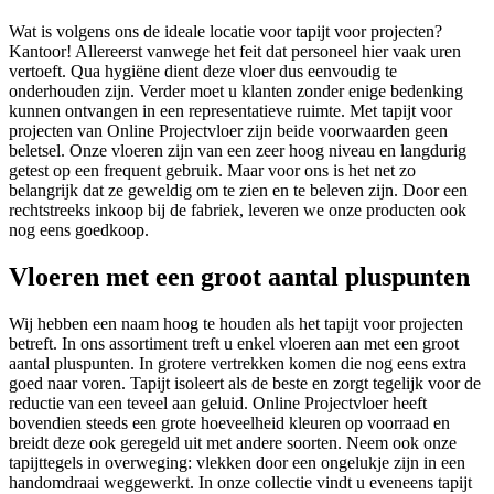
Wat is volgens ons de ideale locatie voor tapijt voor projecten?
Kantoor! Allereerst vanwege het feit dat personeel hier vaak uren
vertoeft. Qua hygiëne dient deze vloer dus eenvoudig te
onderhouden zijn. Verder moet u klanten zonder enige bedenking
kunnen ontvangen in een representatieve ruimte. Met tapijt voor
projecten van Online Projectvloer zijn beide voorwaarden geen
beletsel. Onze vloeren zijn van een zeer hoog niveau en langdurig
getest op een frequent gebruik. Maar voor ons is het net zo
belangrijk dat ze geweldig om te zien en te beleven zijn. Door een
rechtstreeks inkoop bij de fabriek, leveren we onze producten ook
nog eens goedkoop.
Vloeren met een groot aantal pluspunten
Wij hebben een naam hoog te houden als het tapijt voor projecten
betreft. In ons assortiment treft u enkel vloeren aan met een groot
aantal pluspunten. In grotere vertrekken komen die nog eens extra
goed naar voren. Tapijt isoleert als de beste en zorgt tegelijk voor de
reductie van een teveel aan geluid. Online Projectvloer heeft
bovendien steeds een grote hoeveelheid kleuren op voorraad en
breidt deze ook geregeld uit met andere soorten. Neem ook onze
tapijttegels in overweging: vlekken door een ongelukje zijn in een
handomdraai weggewerkt. In onze collectie vindt u eveneens tapijt