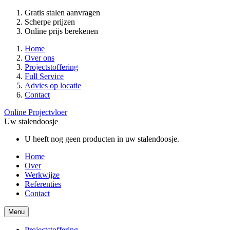
Gratis stalen aanvragen
Scherpe prijzen
Online prijs berekenen
Home
Over ons
Projectstoffering
Full Service
Advies op locatie
Contact
Online Projectvloer
Uw stalendoosje
U heeft nog geen producten in uw stalendoosje.
Home
Over
Werkwijze
Referenties
Contact
Menu
Projectstoffering