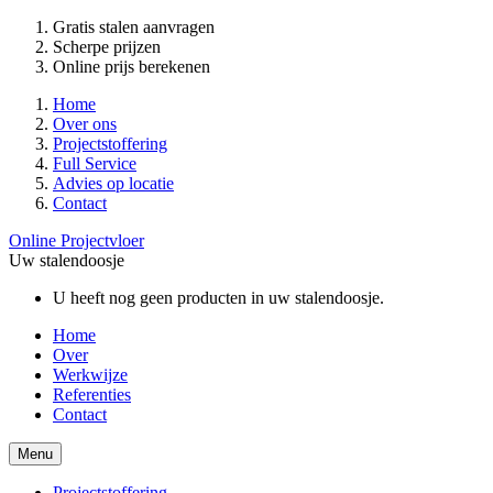
Gratis stalen aanvragen
Scherpe prijzen
Online prijs berekenen
Home
Over ons
Projectstoffering
Full Service
Advies op locatie
Contact
Online Projectvloer
Uw stalendoosje
U heeft nog geen producten in uw stalendoosje.
Home
Over
Werkwijze
Referenties
Contact
Menu
Projectstoffering