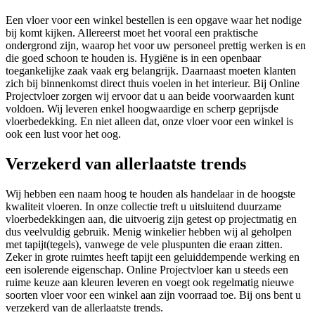
Een vloer voor een winkel bestellen is een opgave waar het nodige
bij komt kijken. Allereerst moet het vooral een praktische
ondergrond zijn, waarop het voor uw personeel prettig werken is en
die goed schoon te houden is. Hygiëne is in een openbaar
toegankelijke zaak vaak erg belangrijk. Daarnaast moeten klanten
zich bij binnenkomst direct thuis voelen in het interieur. Bij Online
Projectvloer zorgen wij ervoor dat u aan beide voorwaarden kunt
voldoen. Wij leveren enkel hoogwaardige en scherp geprijsde
vloerbedekking. En niet alleen dat, onze vloer voor een winkel is
ook een lust voor het oog.
Verzekerd van allerlaatste trends
Wij hebben een naam hoog te houden als handelaar in de hoogste
kwaliteit vloeren. In onze collectie treft u uitsluitend duurzame
vloerbedekkingen aan, die uitvoerig zijn getest op projectmatig en
dus veelvuldig gebruik. Menig winkelier hebben wij al geholpen
met tapijt(tegels), vanwege de vele pluspunten die eraan zitten.
Zeker in grote ruimtes heeft tapijt een geluiddempende werking en
een isolerende eigenschap. Online Projectvloer kan u steeds een
ruime keuze aan kleuren leveren en voegt ook regelmatig nieuwe
soorten vloer voor een winkel aan zijn voorraad toe. Bij ons bent u
verzekerd van de allerlaatste trends.