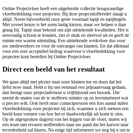
Online Projectvloer heeft een uitgebreide collectie hoogwaardige
vloerbedekking voor projecten. Bij deze projectstoffeerder slaagt u
altijd. Neem bijvoorbeeld onze grote voorraad tapijt en tapijttegels.
Met zoveel keuze is het soms lastig kiezen, maar we helpen u daar
graag bij. Tapijt staat bekend om zijn uitstekende kwaliteiten. Het is
eenvoudig schoon te houden, ziet er strak en sfeervol uit en geeft de
ruimte een warme uitstraling. Een uitstekende werkvloer dus voor
uw medewerkers en voor de ontvangst van klanten. En dat allemaal
voor een zeer acceptabel bedrag waarvoor u vloerbedekking voor
projecten kunt bestellen bij Online Projectvloer.
Direct een beeld van het resultaat
We gaan altijd met plezier naar onze klanten toe en doen dat het
liefst twee maal. Hebt u bij ons eenmaal een prijsaanvraag gedaan,
dan brengt onze projectadviseur u vrijblijvend een bezoek. Die
neemt de maten van de te stofferen ruimtes op en inventariseert wat
u precies wilt. Ook heeft onze contactpersoon een fors aantal stalen
vloerbedekking voor projecten bij zich, waarmee u zich meteen een
beeld kunt vormen van hoe het er daadwerkelijk uit komt te zien.
Op de afgesproken dag(en) van het leggen van de vloer, sturen wij
een team met ervaren stoffeerders naar uw pand dat het karwei naar
tevredenheid zal klaren. Na enige tijd informeren we nog bij u om te