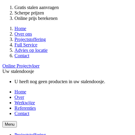
Gratis stalen aanvragen
Scherpe prijzen
Online prijs berekenen
Home
Over ons
Projectstoffering
Full Service
Advies op locatie
Contact
Online Projectvloer
Uw stalendoosje
U heeft nog geen producten in uw stalendoosje.
Home
Over
Werkwijze
Referenties
Contact
Menu
Projectstoffering