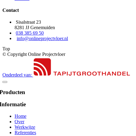
Contact
Sisalstraat 23
8281 JJ Genemuiden
038 385 69 50
info@onlineprojectvloer.nl
Top
© Copyright Online Projectvloer
Onderdeel van:
Producten
Informatie
Home
Over
Werkwijze
Referenties