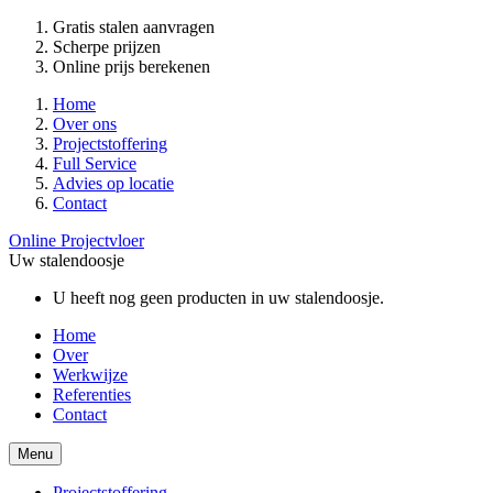
Gratis stalen aanvragen
Scherpe prijzen
Online prijs berekenen
Home
Over ons
Projectstoffering
Full Service
Advies op locatie
Contact
Online Projectvloer
Uw stalendoosje
U heeft nog geen producten in uw stalendoosje.
Home
Over
Werkwijze
Referenties
Contact
Menu
Projectstoffering