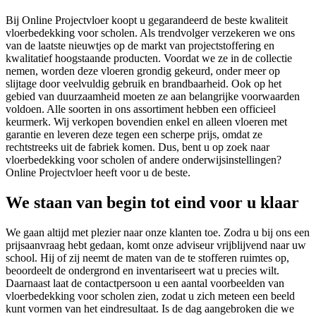
Bij Online Projectvloer koopt u gegarandeerd de beste kwaliteit
vloerbedekking voor scholen. Als trendvolger verzekeren we ons
van de laatste nieuwtjes op de markt van projectstoffering en
kwalitatief hoogstaande producten. Voordat we ze in de collectie
nemen, worden deze vloeren grondig gekeurd, onder meer op
slijtage door veelvuldig gebruik en brandbaarheid. Ook op het
gebied van duurzaamheid moeten ze aan belangrijke voorwaarden
voldoen. Alle soorten in ons assortiment hebben een officieel
keurmerk. Wij verkopen bovendien enkel en alleen vloeren met
garantie en leveren deze tegen een scherpe prijs, omdat ze
rechtstreeks uit de fabriek komen. Dus, bent u op zoek naar
vloerbedekking voor scholen of andere onderwijsinstellingen?
Online Projectvloer heeft voor u de beste.
We staan van begin tot eind voor u klaar
We gaan altijd met plezier naar onze klanten toe. Zodra u bij ons een
prijsaanvraag hebt gedaan, komt onze adviseur vrijblijvend naar uw
school. Hij of zij neemt de maten van de te stofferen ruimtes op,
beoordeelt de ondergrond en inventariseert wat u precies wilt.
Daarnaast laat de contactpersoon u een aantal voorbeelden van
vloerbedekking voor scholen zien, zodat u zich meteen een beeld
kunt vormen van het eindresultaat. Is de dag aangebroken die we