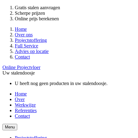
Gratis stalen aanvragen
Scherpe prijzen
Online prijs berekenen
Home
Over ons
Projectstoffering
Full Service
Advies op locatie
Contact
Online Projectvloer
Uw stalendoosje
U heeft nog geen producten in uw stalendoosje.
Home
Over
Werkwijze
Referenties
Contact
Menu
Projectstoffering