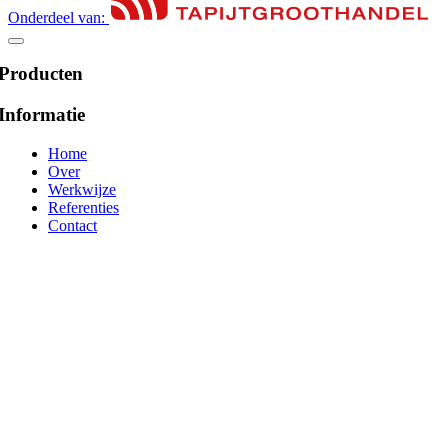
Onderdeel van:
Producten
Informatie
Home
Over
Werkwijze
Referenties
Contact