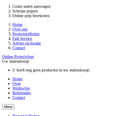
Gratis stalen aanvragen
Scherpe prijzen
Online prijs berekenen
Home
Over ons
Projectstoffering
Full Service
Advies op locatie
Contact
Online Projectvloer
Uw stalendoosje
U heeft nog geen producten in uw stalendoosje.
Home
Over
Werkwijze
Referenties
Contact
Menu
Projectstoffering