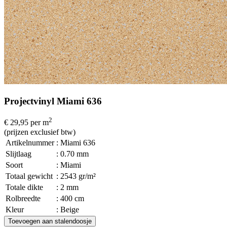
Projectvinyl Miami 636
2
€ 29,95
per m
(prijzen exclusief btw)
Artikelnummer
: Miami 636
Slijtlaag
: 0.70 mm
Soort
: Miami
Totaal gewicht
: 2543 gr/m²
Totale dikte
: 2 mm
Rolbreedte
: 400 cm
Kleur
: Beige
Toevoegen aan stalendoosje