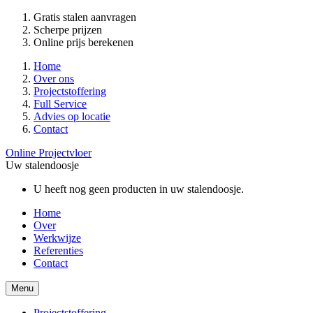
Gratis stalen aanvragen
Scherpe prijzen
Online prijs berekenen
Home
Over ons
Projectstoffering
Full Service
Advies op locatie
Contact
Online Projectvloer
Uw stalendoosje
U heeft nog geen producten in uw stalendoosje.
Home
Over
Werkwijze
Referenties
Contact
Menu
Projectstoffering