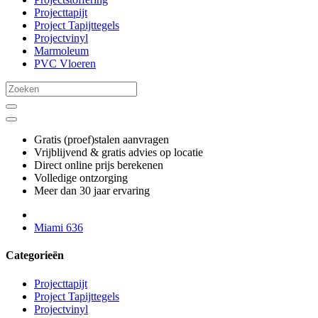
Projecttapijt
Project Tapijttegels
Projectvinyl
Marmoleum
PVC Vloeren
Gratis (proef)stalen aanvragen
Vrijblijvend & gratis advies op locatie
Direct online prijs berekenen
Volledige ontzorging
Meer dan 30 jaar ervaring
Miami 636
Categorieën
Projecttapijt
Project Tapijttegels
Projectvinyl