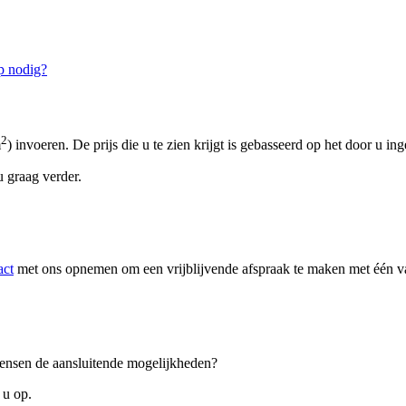
p nodig?
2
m
) invoeren. De prijs die u te zien krijgt is gebasseerd op het door u in
 graag verder.
act
met ons opnemen om een vrijblijvende afspraak te maken met één van
 wensen de aansluitende mogelijkheden?
 u op.