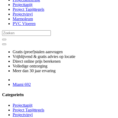
Projecttapijt
Project Tapijttegels
Projectvinyl
Marmoleum
PVC Vloeren
Gratis (proef)stalen aanvragen
Vrijblijvend & gratis advies op locatie
Direct online prijs berekenen
Volledige ontzorging
Meer dan 30 jaar ervaring
Miami 692
Categorieën
Projecttapijt
Project Tapijttegels
Projectvinyl