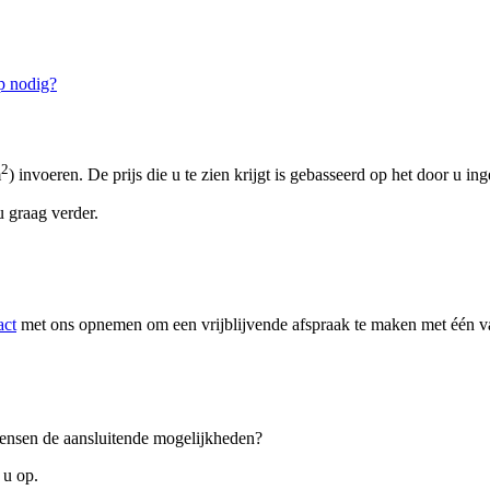
p nodig?
2
m
) invoeren. De prijs die u te zien krijgt is gebasseerd op het door u in
 graag verder.
act
met ons opnemen om een vrijblijvende afspraak te maken met één van
 wensen de aansluitende mogelijkheden?
 u op.