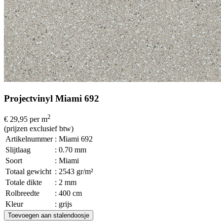
Projectvinyl Miami 692
2
€ 29,95
per m
(prijzen exclusief btw)
Artikelnummer
: Miami 692
Slijtlaag
: 0.70 mm
Soort
: Miami
Totaal gewicht
: 2543 gr/m²
Totale dikte
: 2 mm
Rolbreedte
: 400 cm
Kleur
: grijs
Toevoegen aan stalendoosje