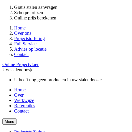
Gratis stalen aanvragen
Scherpe prijzen
Online prijs berekenen
Home
Over ons
Projectstoffering
Full Service
Advies op locatie
Contact
Online Projectvloer
Uw stalendoosje
U heeft nog geen producten in uw stalendoosje.
Home
Over
Werkwijze
Referenties
Contact
Menu
Projectstoffering