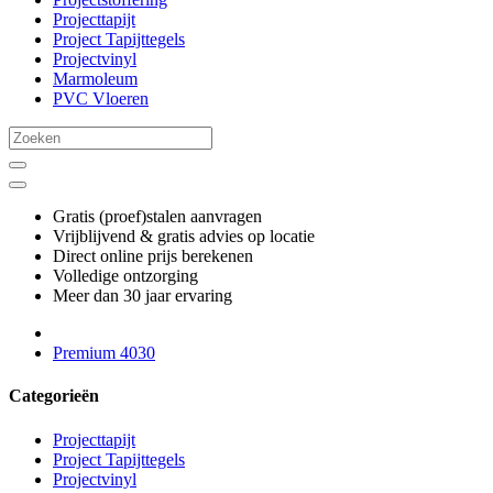
Projecttapijt
Project Tapijttegels
Projectvinyl
Marmoleum
PVC Vloeren
Gratis (proef)stalen aanvragen
Vrijblijvend & gratis advies op locatie
Direct online prijs berekenen
Volledige ontzorging
Meer dan 30 jaar ervaring
Premium 4030
Categorieën
Projecttapijt
Project Tapijttegels
Projectvinyl