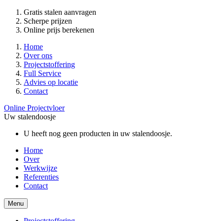
Gratis stalen aanvragen
Scherpe prijzen
Online prijs berekenen
Home
Over ons
Projectstoffering
Full Service
Advies op locatie
Contact
Online Projectvloer
Uw stalendoosje
U heeft nog geen producten in uw stalendoosje.
Home
Over
Werkwijze
Referenties
Contact
Menu
Projectstoffering