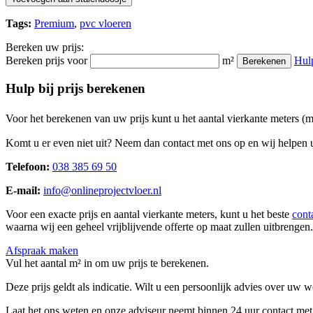
Tags:
Premium
,
pvc vloeren
Bereken uw prijs:
Bereken prijs voor
m²
Hul
Berekenen
Hulp bij prijs berekenen
Voor het berekenen van uw prijs kunt u het aantal vierkante meters (
Komt u er even niet uit? Neem dan contact met ons op en wij helpen u
Telefoon:
038 385 69 50
E-mail:
info@onlineprojectvloer.nl
Voor een exacte prijs en aantal vierkante meters, kunt u het beste
cont
waarna wij een geheel vrijblijvende offerte op maat zullen uitbrengen.
Afspraak maken
Vul het aantal m² in om uw prijs te berekenen.
Deze prijs geldt als indicatie. Wilt u een persoonlijk advies over uw
Laat het ons weten en onze adviseur neemt binnen 24 uur contact met