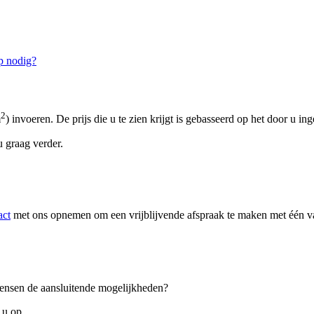
p nodig?
2
m
) invoeren. De prijs die u te zien krijgt is gebasseerd op het door u in
 graag verder.
act
met ons opnemen om een vrijblijvende afspraak te maken met één van
 wensen de aansluitende mogelijkheden?
 u op.