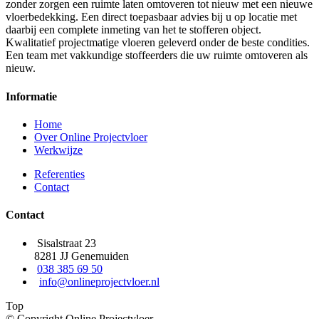
zonder zorgen een ruimte laten omtoveren tot nieuw met een nieuwe
vloerbedekking. Een direct toepasbaar advies bij u op locatie met
daarbij een complete inmeting van het te stofferen object.
Kwalitatief projectmatige vloeren geleverd onder de beste condities.
Een team met vakkundige stoffeerders die uw ruimte omtoveren als
nieuw.
Informatie
Home
Over Online Projectvloer
Werkwijze
Referenties
Contact
Contact
Sisalstraat 23
8281 JJ Genemuiden
038 385 69 50
info@onlineprojectvloer.nl
Top
© Copyright Online Projectvloer