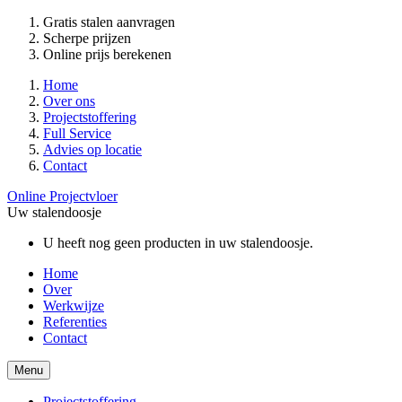
Gratis stalen aanvragen
Scherpe prijzen
Online prijs berekenen
Home
Over ons
Projectstoffering
Full Service
Advies op locatie
Contact
Online Projectvloer
Uw stalendoosje
U heeft nog geen producten in uw stalendoosje.
Home
Over
Werkwijze
Referenties
Contact
Menu
Projectstoffering