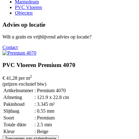
Marmoleum
PVC Vloeren
Objecten
Advies op locatie
Wilt u gratis en vrijblijvend advies op locatie?
Contact
PVC Vloeren Premium 4070
2
€ 41,28
per m
(prijzen exclusief btw)
Artikelnummer
: Premium 4070
Afmeting
: 121.9 x 22.8 cm
Pakinhoud
: 3.345 m²
Slijtlaag
: 0.55 mm
Soort
: Premium
Totale dikte
: 2.5 mm
Kleur
: Beige
Toevoegen aan stalendoosje