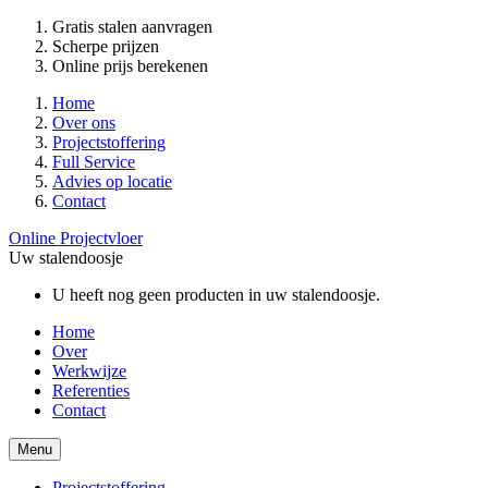
Gratis stalen aanvragen
Scherpe prijzen
Online prijs berekenen
Home
Over ons
Projectstoffering
Full Service
Advies op locatie
Contact
Online Projectvloer
Uw stalendoosje
U heeft nog geen producten in uw stalendoosje.
Home
Over
Werkwijze
Referenties
Contact
Menu
Projectstoffering