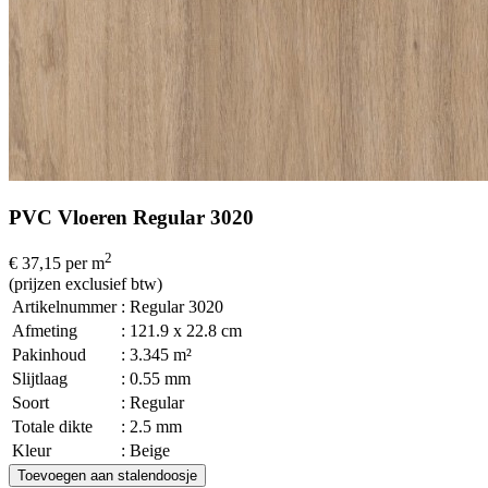
PVC Vloeren Regular 3020
2
€ 37,15
per m
(prijzen exclusief btw)
Artikelnummer
: Regular 3020
Afmeting
: 121.9 x 22.8 cm
Pakinhoud
: 3.345 m²
Slijtlaag
: 0.55 mm
Soort
: Regular
Totale dikte
: 2.5 mm
Kleur
: Beige
Toevoegen aan stalendoosje