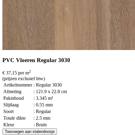
PVC Vloeren Regular 3030
2
€ 37,15
per m
(prijzen exclusief btw)
Artikelnummer
: Regular 3030
Afmeting
: 121.9 x 22.8 cm
Pakinhoud
: 3.345 m²
Slijtlaag
: 0.55 mm
Soort
: Regular
Totale dikte
: 2.5 mm
Kleur
: Bruin
Toevoegen aan stalendoosje