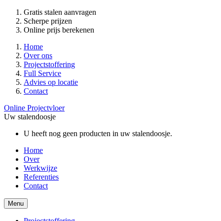
Gratis stalen aanvragen
Scherpe prijzen
Online prijs berekenen
Home
Over ons
Projectstoffering
Full Service
Advies op locatie
Contact
Online Projectvloer
Uw stalendoosje
U heeft nog geen producten in uw stalendoosje.
Home
Over
Werkwijze
Referenties
Contact
Menu
Projectstoffering