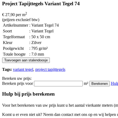
Project Tapijttegels Variant Tegel 74
2
€ 27,90
per m
(prijzen exclusief btw)
Artikelnummer
: Variant Tegel 74
Soort
: Variant Tegel
Tegelformaat
: 50 x 50 cm
Kleur
: Zilver
Poolgewicht
: 795 gr/m²
Totale hoogte
: 7.0 mm
Toevoegen aan stalendoosje
Tags:
variant tegel
,
project tapijttegels
Bereken uw prijs:
Bereken prijs voor
m²
Hul
Berekenen
Hulp bij prijs berekenen
Voor het berekenen van uw prijs kunt u het aantal vierkante meters (
Komt u er even niet uit? Neem dan contact met ons op en wij helpen u