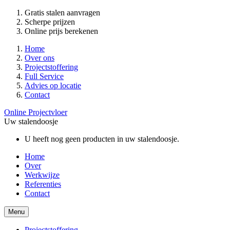
Gratis stalen aanvragen
Scherpe prijzen
Online prijs berekenen
Home
Over ons
Projectstoffering
Full Service
Advies op locatie
Contact
Online Projectvloer
Uw stalendoosje
U heeft nog geen producten in uw stalendoosje.
Home
Over
Werkwijze
Referenties
Contact
Menu
Projectstoffering