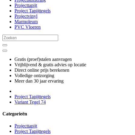
Projecttapijt
Project Tapijttegels
Projectvinyl
Marmoleum
PVC Vloeren
Gratis (proef)stalen aanvragen
Vrijblijvend & gratis advies op locatie
Direct online prijs berekenen
Volledige ontzorging
Meer dan 30 jaar ervaring
Project Tapijttegels
Variant Tegel 74
Categorieën
Projecttapijt
Project Tapijttegels