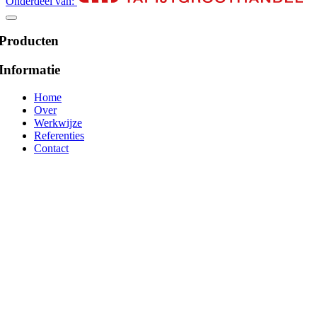
Onderdeel van:
Producten
Informatie
Home
Over
Werkwijze
Referenties
Contact