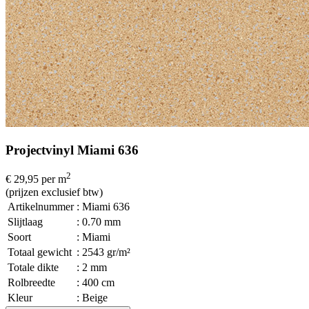
Projectvinyl Miami 636
2
€ 29,95
per m
(prijzen exclusief btw)
Artikelnummer
: Miami 636
Slijtlaag
: 0.70 mm
Soort
: Miami
Totaal gewicht
: 2543 gr/m²
Totale dikte
: 2 mm
Rolbreedte
: 400 cm
Kleur
: Beige