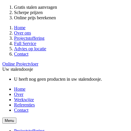
Gratis stalen aanvragen
Scherpe prijzen
Online prijs berekenen
Home
Over ons
Projectstoffering
Full Service
Advies op locatie
Contact
Online Projectvloer
Uw stalendoosje
U heeft nog geen producten in uw stalendoosje.
Home
Over
Werkwijze
Referenties
Contact
Menu
Projectstoffering