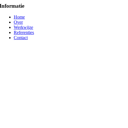
Informatie
Home
Over
Werkwijze
Referenties
Contact