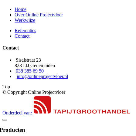
Home
Over Online Projectvloer
Werkwijze
Referenties
Contact
Contact
Sisalstraat 23
8281 JJ Genemuiden
038 385 69 50
info@onlineprojectvloer.nl
Top
© Copyright Online Projectvloer
Onderdeel van:
Producten