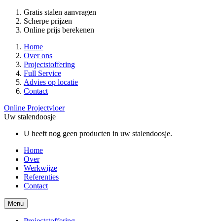
Gratis stalen aanvragen
Scherpe prijzen
Online prijs berekenen
Home
Over ons
Projectstoffering
Full Service
Advies op locatie
Contact
Online Projectvloer
Uw stalendoosje
U heeft nog geen producten in uw stalendoosje.
Home
Over
Werkwijze
Referenties
Contact
Menu
Projectstoffering