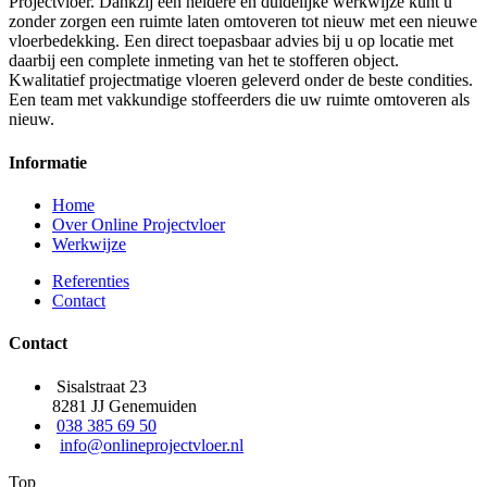
Projectvloer. Dankzij een heldere en duidelijke werkwijze kunt u
zonder zorgen een ruimte laten omtoveren tot nieuw met een nieuwe
vloerbedekking. Een direct toepasbaar advies bij u op locatie met
daarbij een complete inmeting van het te stofferen object.
Kwalitatief projectmatige vloeren geleverd onder de beste condities.
Een team met vakkundige stoffeerders die uw ruimte omtoveren als
nieuw.
Informatie
Home
Over Online Projectvloer
Werkwijze
Referenties
Contact
Contact
Sisalstraat 23
8281 JJ Genemuiden
038 385 69 50
info@onlineprojectvloer.nl
Top