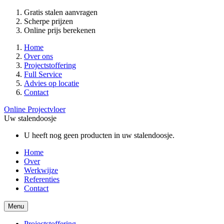
Gratis stalen aanvragen
Scherpe prijzen
Online prijs berekenen
Home
Over ons
Projectstoffering
Full Service
Advies op locatie
Contact
Online Projectvloer
Uw stalendoosje
U heeft nog geen producten in uw stalendoosje.
Home
Over
Werkwijze
Referenties
Contact
Menu
Projectstoffering