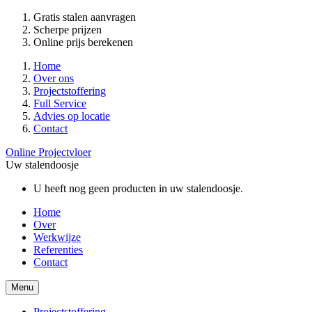
Gratis stalen aanvragen
Scherpe prijzen
Online prijs berekenen
Home
Over ons
Projectstoffering
Full Service
Advies op locatie
Contact
Online Projectvloer
Uw stalendoosje
U heeft nog geen producten in uw stalendoosje.
Home
Over
Werkwijze
Referenties
Contact
Menu
Projectstoffering