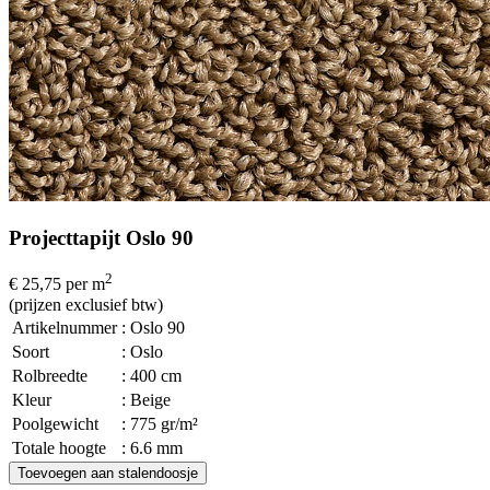
Projecttapijt Oslo 90
2
€ 25,75
per m
(prijzen exclusief btw)
Artikelnummer
: Oslo 90
Soort
: Oslo
Rolbreedte
: 400 cm
Kleur
: Beige
Poolgewicht
: 775 gr/m²
Totale hoogte
: 6.6 mm
Toevoegen aan stalendoosje