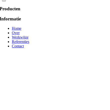
Producten
Informatie
Home
Over
Werkwijze
Referenties
Contact