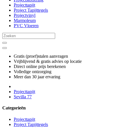
Projecttapijt
Project Tapijttegels
Projectvinyl
Marmoleum
PVC Vloeren
Gratis (proef)stalen aanvragen
Vrijblijvend & gratis advies op locatie
Direct online prijs berekenen
Volledige ontzorging
Meer dan 30 jaar ervaring
Projecttapijt
Sevilla 77
Categorieën
Projecttapijt
Project Tapijttegels