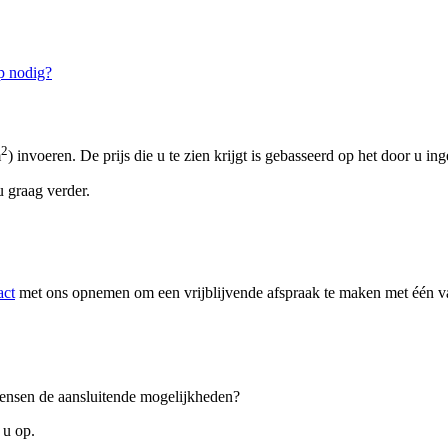
p nodig?
2
m
) invoeren. De prijs die u te zien krijgt is gebasseerd op het door u in
 graag verder.
act
met ons opnemen om een vrijblijvende afspraak te maken met één van
 wensen de aansluitende mogelijkheden?
 u op.