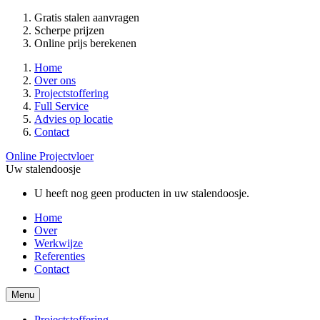
Gratis stalen aanvragen
Scherpe prijzen
Online prijs berekenen
Home
Over ons
Projectstoffering
Full Service
Advies op locatie
Contact
Online Projectvloer
Uw stalendoosje
U heeft nog geen producten in uw stalendoosje.
Home
Over
Werkwijze
Referenties
Contact
Menu
Projectstoffering