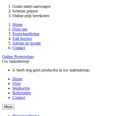
Gratis stalen aanvragen
Scherpe prijzen
Online prijs berekenen
Home
Over ons
Projectstoffering
Full Service
Advies op locatie
Contact
Online Projectvloer
Uw stalendoosje
U heeft nog geen producten in uw stalendoosje.
Home
Over
Werkwijze
Referenties
Contact
Menu
Projectstoffering