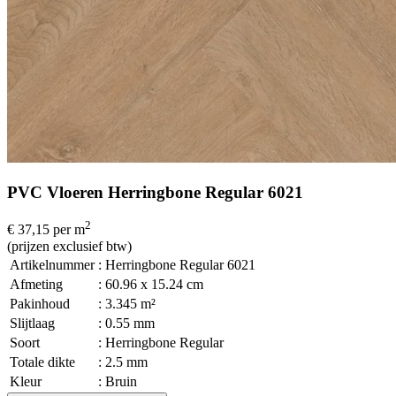
PVC Vloeren Herringbone Regular 6021
2
€ 37,15
per m
(prijzen exclusief btw)
Artikelnummer
: Herringbone Regular 6021
Afmeting
: 60.96 x 15.24 cm
Pakinhoud
: 3.345 m²
Slijtlaag
: 0.55 mm
Soort
: Herringbone Regular
Totale dikte
: 2.5 mm
Kleur
: Bruin