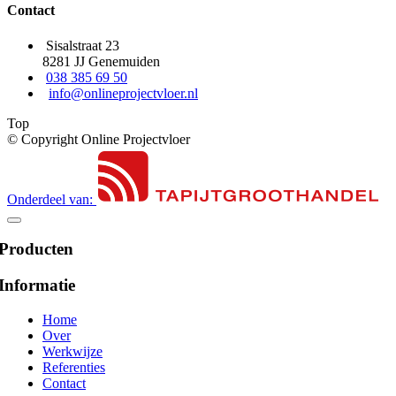
Contact
Sisalstraat 23
8281 JJ Genemuiden
038 385 69 50
info@onlineprojectvloer.nl
Top
© Copyright Online Projectvloer
Onderdeel van:
Producten
Informatie
Home
Over
Werkwijze
Referenties
Contact