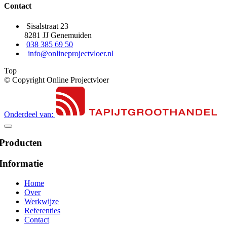
Contact
Sisalstraat 23
8281 JJ Genemuiden
038 385 69 50
info@onlineprojectvloer.nl
Top
© Copyright Online Projectvloer
Onderdeel van:
Producten
Informatie
Home
Over
Werkwijze
Referenties
Contact