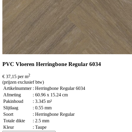
PVC Vloeren Herringbone Regular 6034
2
€ 37,15
per m
(prijzen exclusief btw)
Artikelnummer
: Herringbone Regular 6034
Afmeting
: 60.96 x 15.24 cm
Pakinhoud
: 3.345 m²
Slijtlaag
: 0.55 mm
Soort
: Herringbone Regular
Totale dikte
: 2.5 mm
Kleur
: Taupe