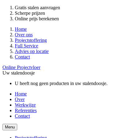
Gratis stalen aanvragen
Scherpe prijzen
Online prijs berekenen
Home
Over ons
Projectstoffering
Full Service
Advies op locatie
Contact
Online Projectvloer
Uw stalendoosje
U heeft nog geen producten in uw stalendoosje.
Home
Over
Werkwijze
Referenties
Contact
Menu
Projectstoffering