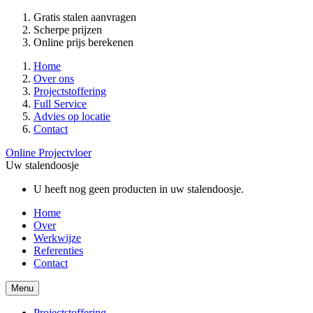
Gratis stalen aanvragen
Scherpe prijzen
Online prijs berekenen
Home
Over ons
Projectstoffering
Full Service
Advies op locatie
Contact
Online Projectvloer
Uw stalendoosje
U heeft nog geen producten in uw stalendoosje.
Home
Over
Werkwijze
Referenties
Contact
Menu
Projectstoffering