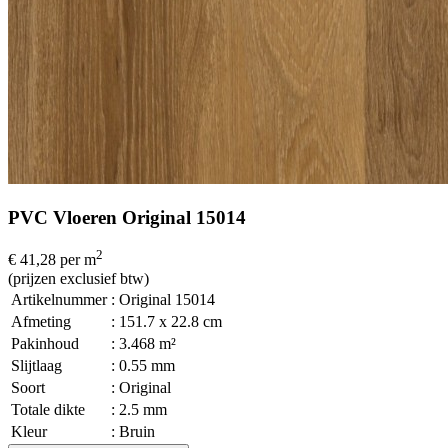
PVC Vloeren Original 15014
2
€ 41,28
per m
(prijzen exclusief btw)
Artikelnummer
: Original 15014
Afmeting
: 151.7 x 22.8 cm
Pakinhoud
: 3.468 m²
Slijtlaag
: 0.55 mm
Soort
: Original
Totale dikte
: 2.5 mm
Kleur
: Bruin