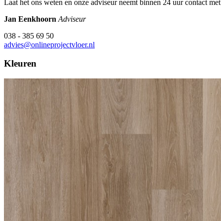
Laat het ons weten en onze adviseur neemt binnen 24 uur contact met
Jan Eenkhoorn
Adviseur
038 - 385 69 50
advies@onlineprojectvloer.nl
Kleuren