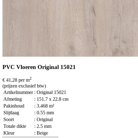
PVC Vloeren Original 15021
2
€ 41,28
per m
(prijzen exclusief btw)
Artikelnummer
: Original 15021
Afmeting
: 151.7 x 22.8 cm
Pakinhoud
: 3.468 m²
Slijtlaag
: 0.55 mm
Soort
: Original
Totale dikte
: 2.5 mm
Kleur
: Beige