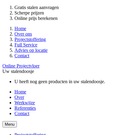
Gratis stalen aanvragen
Scherpe prijzen
Online prijs berekenen
Home
Over ons
Projectstoffering
Full Service
Advies op locatie
Contact
Online Projectvloer
Uw stalendoosje
U heeft nog geen producten in uw stalendoosje.
Home
Over
Werkwijze
Referenties
Contact
Menu
Projectstoffering