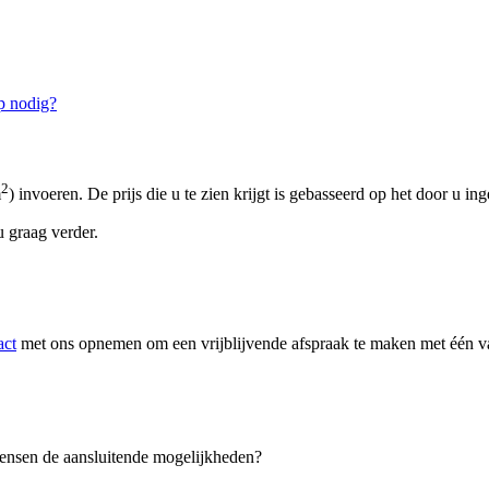
p nodig?
2
m
) invoeren. De prijs die u te zien krijgt is gebasseerd op het door u in
 graag verder.
act
met ons opnemen om een vrijblijvende afspraak te maken met één van
 wensen de aansluitende mogelijkheden?