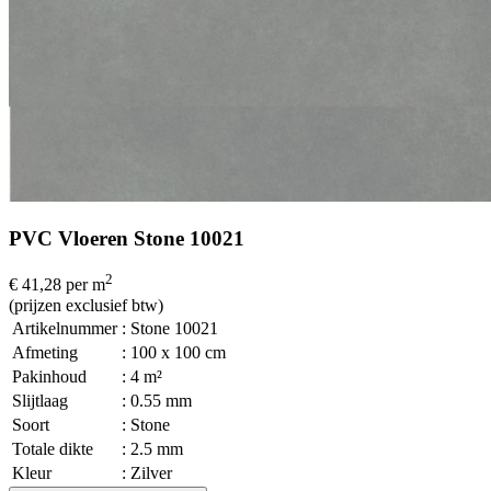
PVC Vloeren Stone 10021
2
€ 41,28
per m
(prijzen exclusief btw)
Artikelnummer
: Stone 10021
Afmeting
: 100 x 100 cm
Pakinhoud
: 4 m²
Slijtlaag
: 0.55 mm
Soort
: Stone
Totale dikte
: 2.5 mm
Kleur
: Zilver