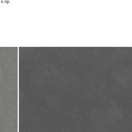
 u op.