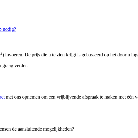
p nodig?
2
m
) invoeren. De prijs die u te zien krijgt is gebasseerd op het door u in
 graag verder.
act
met ons opnemen om een vrijblijvende afspraak te maken met één van
 wensen de aansluitende mogelijkheden?