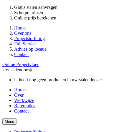
Gratis stalen aanvragen
Scherpe prijzen
Online prijs berekenen
Home
Over ons
Projectstoffering
Full Service
Advies op locatie
Contact
Online Projectvloer
Uw stalendoosje
U heeft nog geen producten in uw stalendoosje.
Home
Over
Werkwijze
Referenties
Contact
Menu
Projectstoffering