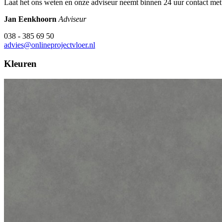
Laat het ons weten en onze adviseur neemt binnen 24 uur contact met
Jan Eenkhoorn
Adviseur
038 - 385 69 50
advies@onlineprojectvloer.nl
Kleuren