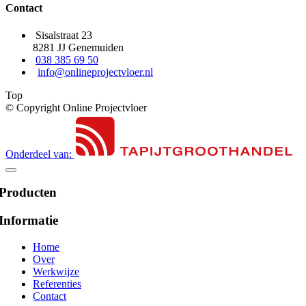
Contact
Sisalstraat 23
8281 JJ Genemuiden
038 385 69 50
info@onlineprojectvloer.nl
Top
© Copyright Online Projectvloer
Onderdeel van:
Producten
Informatie
Home
Over
Werkwijze
Referenties
Contact