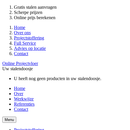
Gratis stalen aanvragen
Scherpe prijzen
Online prijs berekenen
Home
Over ons
Projectstoffering
Full Service
Advies op locatie
Contact
Online Projectvloer
Uw stalendoosje
U heeft nog geen producten in uw stalendoosje.
Home
Over
Werkwijze
Referenties
Contact
Menu
Projectstoffering