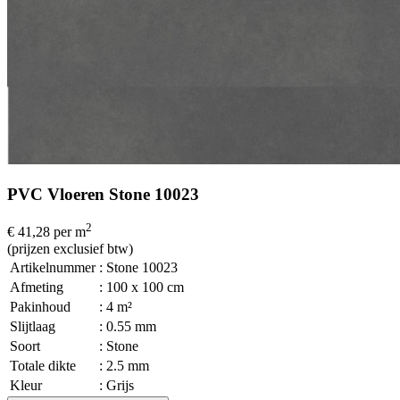
PVC Vloeren Stone 10023
2
€ 41,28
per m
(prijzen exclusief btw)
Artikelnummer
: Stone 10023
Afmeting
: 100 x 100 cm
Pakinhoud
: 4 m²
Slijtlaag
: 0.55 mm
Soort
: Stone
Totale dikte
: 2.5 mm
Kleur
: Grijs