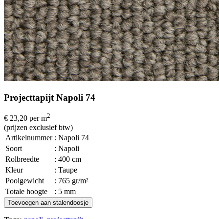
Projecttapijt Napoli 74
2
€ 23,20
per m
(prijzen exclusief btw)
Artikelnummer
: Napoli 74
Soort
: Napoli
Rolbreedte
: 400 cm
Kleur
: Taupe
Poolgewicht
: 765 gr/m²
Totale hoogte
: 5 mm
Toevoegen aan stalendoosje