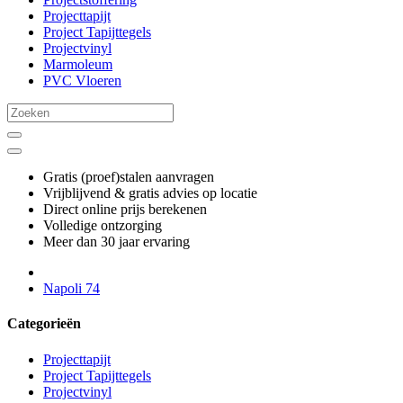
Projecttapijt
Project Tapijttegels
Projectvinyl
Marmoleum
PVC Vloeren
Gratis (proef)stalen aanvragen
Vrijblijvend & gratis advies op locatie
Direct online prijs berekenen
Volledige ontzorging
Meer dan 30 jaar ervaring
Napoli 74
Categorieën
Projecttapijt
Project Tapijttegels
Projectvinyl