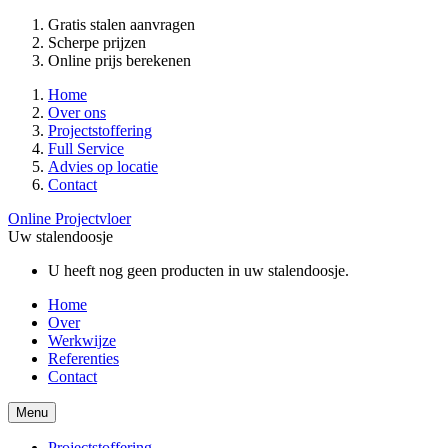
Gratis stalen aanvragen
Scherpe prijzen
Online prijs berekenen
Home
Over ons
Projectstoffering
Full Service
Advies op locatie
Contact
Online Projectvloer
Uw stalendoosje
U heeft nog geen producten in uw stalendoosje.
Home
Over
Werkwijze
Referenties
Contact
Menu
Projectstoffering