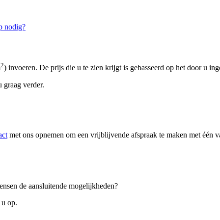
p nodig?
2
m
) invoeren. De prijs die u te zien krijgt is gebasseerd op het door u in
 graag verder.
act
met ons opnemen om een vrijblijvende afspraak te maken met één van
 wensen de aansluitende mogelijkheden?
 u op.