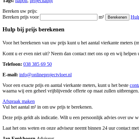
Tags:
napoli
,
projecttapijt
Bereken uw prijs:
Bereken prijs voor
m²
Hul
Berekenen
Hulp bij prijs berekenen
Voor het berekenen van uw prijs kunt u het aantal vierkante meters (
Komt u er even niet uit? Neem dan contact met ons op en wij helpen u
Telefoon:
038 385 69 50
E-mail:
info@onlineprojectvloer.nl
Voor een exacte prijs en aantal vierkante meters, kunt u het beste
cont
waarna wij een geheel vrijblijvende offerte op maat zullen uitbrengen.
Afspraak maken
Vul het aantal m² in om uw prijs te berekenen.
Deze prijs geldt als indicatie. Wilt u een persoonlijk advies over uw
Laat het ons weten en onze adviseur neemt binnen 24 uur contact met
Jan Eenkhoorn
Adviseur