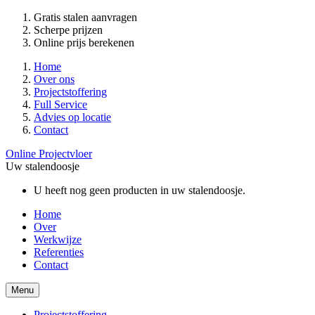
Gratis stalen aanvragen
Scherpe prijzen
Online prijs berekenen
Home
Over ons
Projectstoffering
Full Service
Advies op locatie
Contact
Online Projectvloer
Uw stalendoosje
U heeft nog geen producten in uw stalendoosje.
Home
Over
Werkwijze
Referenties
Contact
Menu
Projectstoffering