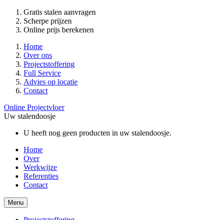
Gratis stalen aanvragen
Scherpe prijzen
Online prijs berekenen
Home
Over ons
Projectstoffering
Full Service
Advies op locatie
Contact
Online Projectvloer
Uw stalendoosje
U heeft nog geen producten in uw stalendoosje.
Home
Over
Werkwijze
Referenties
Contact
Menu
Projectstoffering