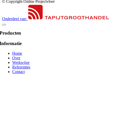
© Copyright Online Projectvloer
Onderdeel van:
Producten
Informatie
Home
Over
Werkwijze
Referenties
Contact