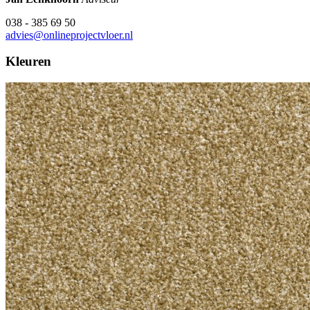
038 - 385 69 50
advies@onlineprojectvloer.nl
Kleuren