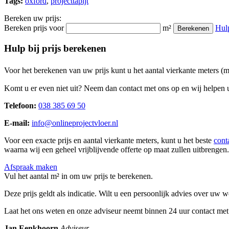
Tags:
oxford
,
projecttapijt
Bereken uw prijs:
Bereken prijs voor
m²
Hul
Berekenen
Hulp bij prijs berekenen
Voor het berekenen van uw prijs kunt u het aantal vierkante meters (
Komt u er even niet uit? Neem dan contact met ons op en wij helpen u
Telefoon:
038 385 69 50
E-mail:
info@onlineprojectvloer.nl
Voor een exacte prijs en aantal vierkante meters, kunt u het beste
cont
waarna wij een geheel vrijblijvende offerte op maat zullen uitbrengen.
Afspraak maken
Vul het aantal m² in om uw prijs te berekenen.
Deze prijs geldt als indicatie. Wilt u een persoonlijk advies over uw
Laat het ons weten en onze adviseur neemt binnen 24 uur contact met
Jan Eenkhoorn
Adviseur