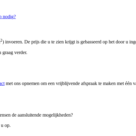
p nodig?
2
m
) invoeren. De prijs die u te zien krijgt is gebasseerd op het door u in
 graag verder.
act
met ons opnemen om een vrijblijvende afspraak te maken met één van
 wensen de aansluitende mogelijkheden?
 u op.