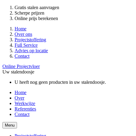
Gratis stalen aanvragen
Scherpe prijzen
Online prijs berekenen
Home
Over ons
Projectstoffering
Full Service
Advies op locatie
Contact
Online Projectvloer
Uw stalendoosje
U heeft nog geen producten in uw stalendoosje.
Home
Over
Werkwijze
Referenties
Contact
Menu
Projectstoffering