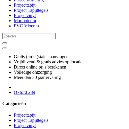
Projecttapijt
Project Tapijttegels
Projectvinyl
Marmoleum
PVC Vloeren
Gratis (proef)stalen aanvragen
Vrijblijvend & gratis advies op locatie
Direct online prijs berekenen
Volledige ontzorging
Meer dan 30 jaar ervaring
Oxford 289
Categorieën
Projecttapijt
Project Tapijttegels
Projectvinyl