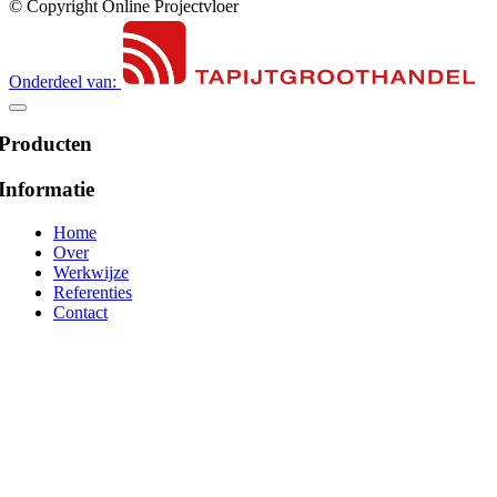
© Copyright Online Projectvloer
Onderdeel van:
Producten
Informatie
Home
Over
Werkwijze
Referenties
Contact