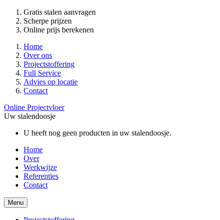
Gratis stalen aanvragen
Scherpe prijzen
Online prijs berekenen
Home
Over ons
Projectstoffering
Full Service
Advies op locatie
Contact
Online Projectvloer
Uw stalendoosje
U heeft nog geen producten in uw stalendoosje.
Home
Over
Werkwijze
Referenties
Contact
Menu
Projectstoffering