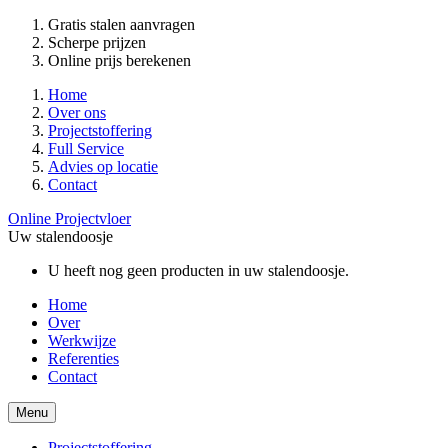
Gratis stalen aanvragen
Scherpe prijzen
Online prijs berekenen
Home
Over ons
Projectstoffering
Full Service
Advies op locatie
Contact
Online Projectvloer
Uw stalendoosje
U heeft nog geen producten in uw stalendoosje.
Home
Over
Werkwijze
Referenties
Contact
Menu
Projectstoffering