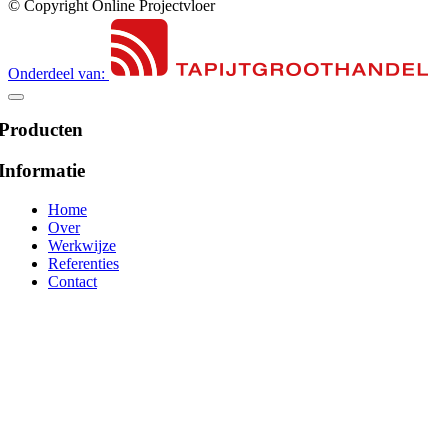
© Copyright Online Projectvloer
Onderdeel van:
Producten
Informatie
Home
Over
Werkwijze
Referenties
Contact