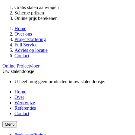
Gratis stalen aanvragen
Scherpe prijzen
Online prijs berekenen
Home
Over ons
Projectstoffering
Full Service
Advies op locatie
Contact
Online Projectvloer
Uw stalendoosje
U heeft nog geen producten in uw stalendoosje.
Home
Over
Werkwijze
Referenties
Contact
Menu
Projectstoffering