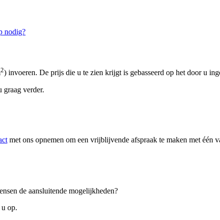
p nodig?
2
m
) invoeren. De prijs die u te zien krijgt is gebasseerd op het door u in
 graag verder.
act
met ons opnemen om een vrijblijvende afspraak te maken met één van
 wensen de aansluitende mogelijkheden?
 u op.