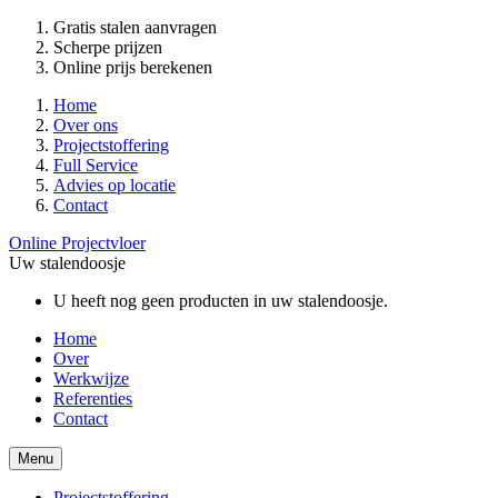
Gratis stalen aanvragen
Scherpe prijzen
Online prijs berekenen
Home
Over ons
Projectstoffering
Full Service
Advies op locatie
Contact
Online Projectvloer
Uw stalendoosje
U heeft nog geen producten in uw stalendoosje.
Home
Over
Werkwijze
Referenties
Contact
Menu
Projectstoffering