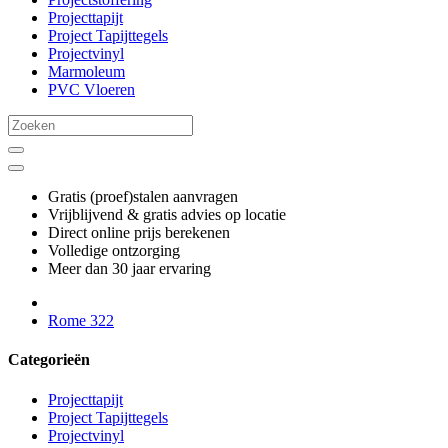
Projecttapijt
Project Tapijttegels
Projectvinyl
Marmoleum
PVC Vloeren
Gratis (proef)stalen aanvragen
Vrijblijvend & gratis advies op locatie
Direct online prijs berekenen
Volledige ontzorging
Meer dan 30 jaar ervaring
Rome 322
Categorieën
Projecttapijt
Project Tapijttegels
Projectvinyl