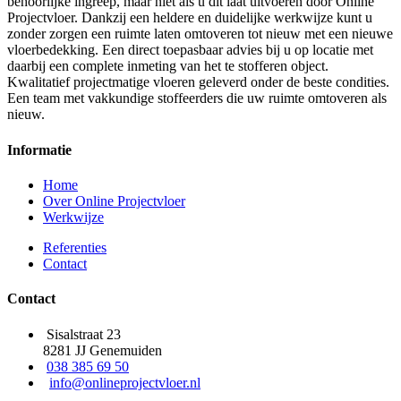
behoorlijke ingreep, maar niet als u dit laat uitvoeren door Online
Projectvloer. Dankzij een heldere en duidelijke werkwijze kunt u
zonder zorgen een ruimte laten omtoveren tot nieuw met een nieuwe
vloerbedekking. Een direct toepasbaar advies bij u op locatie met
daarbij een complete inmeting van het te stofferen object.
Kwalitatief projectmatige vloeren geleverd onder de beste condities.
Een team met vakkundige stoffeerders die uw ruimte omtoveren als
nieuw.
Informatie
Home
Over Online Projectvloer
Werkwijze
Referenties
Contact
Contact
Sisalstraat 23
8281 JJ Genemuiden
038 385 69 50
info@onlineprojectvloer.nl