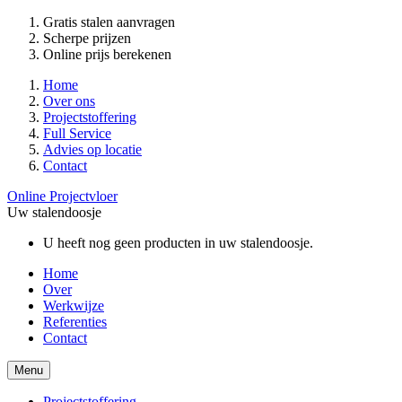
Gratis stalen aanvragen
Scherpe prijzen
Online prijs berekenen
Home
Over ons
Projectstoffering
Full Service
Advies op locatie
Contact
Online Projectvloer
Uw stalendoosje
U heeft nog geen producten in uw stalendoosje.
Home
Over
Werkwijze
Referenties
Contact
Menu
Projectstoffering