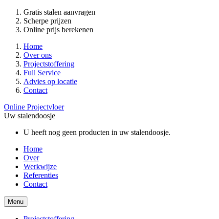
Gratis stalen aanvragen
Scherpe prijzen
Online prijs berekenen
Home
Over ons
Projectstoffering
Full Service
Advies op locatie
Contact
Online Projectvloer
Uw stalendoosje
U heeft nog geen producten in uw stalendoosje.
Home
Over
Werkwijze
Referenties
Contact
Menu
Projectstoffering