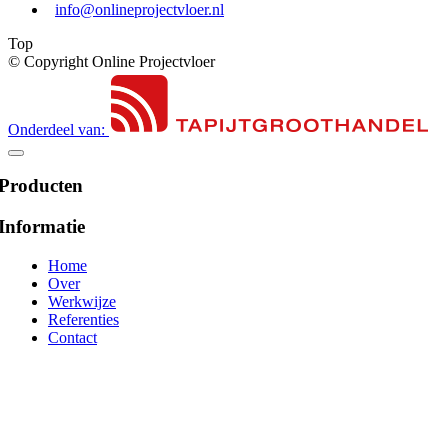
info@onlineprojectvloer.nl
Top
© Copyright Online Projectvloer
Onderdeel van:
Producten
Informatie
Home
Over
Werkwijze
Referenties
Contact