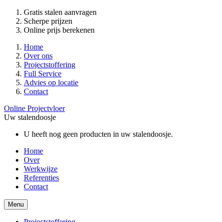
Gratis stalen aanvragen
Scherpe prijzen
Online prijs berekenen
Home
Over ons
Projectstoffering
Full Service
Advies op locatie
Contact
Online Projectvloer
Uw stalendoosje
U heeft nog geen producten in uw stalendoosje.
Home
Over
Werkwijze
Referenties
Contact
Menu
Projectstoffering