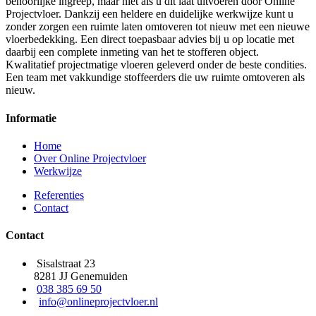
behoorlijke ingreep, maar niet als u dit laat uitvoeren door Online
Projectvloer. Dankzij een heldere en duidelijke werkwijze kunt u
zonder zorgen een ruimte laten omtoveren tot nieuw met een nieuwe
vloerbedekking. Een direct toepasbaar advies bij u op locatie met
daarbij een complete inmeting van het te stofferen object.
Kwalitatief projectmatige vloeren geleverd onder de beste condities.
Een team met vakkundige stoffeerders die uw ruimte omtoveren als
nieuw.
Informatie
Home
Over Online Projectvloer
Werkwijze
Referenties
Contact
Contact
Sisalstraat 23
8281 JJ Genemuiden
038 385 69 50
info@onlineprojectvloer.nl