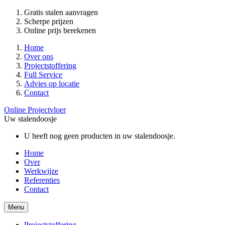
Gratis stalen aanvragen
Scherpe prijzen
Online prijs berekenen
Home
Over ons
Projectstoffering
Full Service
Advies op locatie
Contact
Online Projectvloer
Uw stalendoosje
U heeft nog geen producten in uw stalendoosje.
Home
Over
Werkwijze
Referenties
Contact
Menu
Projectstoffering