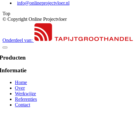
info@onlineprojectvloer.nl
Top
© Copyright Online Projectvloer
Onderdeel van:
Producten
Informatie
Home
Over
Werkwijze
Referenties
Contact