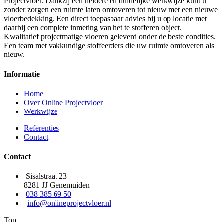
Projectvloer. Dankzij een heldere en duidelijke werkwijze kunt u
zonder zorgen een ruimte laten omtoveren tot nieuw met een nieuwe
vloerbedekking. Een direct toepasbaar advies bij u op locatie met
daarbij een complete inmeting van het te stofferen object.
Kwalitatief projectmatige vloeren geleverd onder de beste condities.
Een team met vakkundige stoffeerders die uw ruimte omtoveren als
nieuw.
Informatie
Home
Over Online Projectvloer
Werkwijze
Referenties
Contact
Contact
Sisalstraat 23
8281 JJ Genemuiden
038 385 69 50
info@onlineprojectvloer.nl
Top