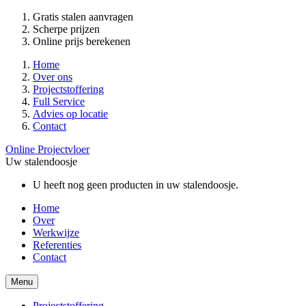
Gratis stalen aanvragen
Scherpe prijzen
Online prijs berekenen
Home
Over ons
Projectstoffering
Full Service
Advies op locatie
Contact
Online Projectvloer
Uw stalendoosje
U heeft nog geen producten in uw stalendoosje.
Home
Over
Werkwijze
Referenties
Contact
Menu
Projectstoffering