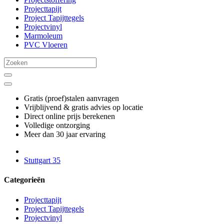
Projecttapijt
Project Tapijttegels
Projectvinyl
Marmoleum
PVC Vloeren
Gratis (proef)stalen aanvragen
Vrijblijvend & gratis advies op locatie
Direct online prijs berekenen
Volledige ontzorging
Meer dan 30 jaar ervaring
Stuttgart 35
Categorieën
Projecttapijt
Project Tapijttegels
Projectvinyl