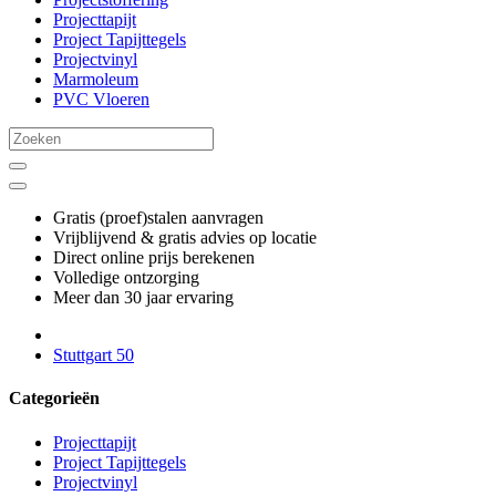
Projecttapijt
Project Tapijttegels
Projectvinyl
Marmoleum
PVC Vloeren
Gratis (proef)stalen aanvragen
Vrijblijvend & gratis advies op locatie
Direct online prijs berekenen
Volledige ontzorging
Meer dan 30 jaar ervaring
Stuttgart 50
Categorieën
Projecttapijt
Project Tapijttegels
Projectvinyl