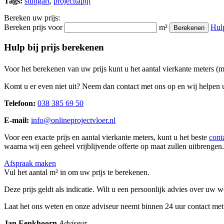
Tags:
stuttgart
,
projecttapijt
Bereken uw prijs:
Bereken prijs voor
m²
Hul
Berekenen
Hulp bij prijs berekenen
Voor het berekenen van uw prijs kunt u het aantal vierkante meters (
Komt u er even niet uit? Neem dan contact met ons op en wij helpen u
Telefoon:
038 385 69 50
E-mail:
info@onlineprojectvloer.nl
Voor een exacte prijs en aantal vierkante meters, kunt u het beste
cont
waarna wij een geheel vrijblijvende offerte op maat zullen uitbrengen.
Afspraak maken
Vul het aantal m² in om uw prijs te berekenen.
Deze prijs geldt als indicatie. Wilt u een persoonlijk advies over uw
Laat het ons weten en onze adviseur neemt binnen 24 uur contact met
Jan Eenkhoorn
Adviseur