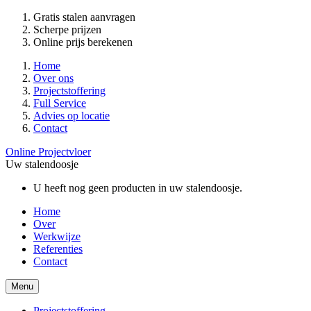
Gratis stalen aanvragen
Scherpe prijzen
Online prijs berekenen
Home
Over ons
Projectstoffering
Full Service
Advies op locatie
Contact
Online Projectvloer
Uw stalendoosje
U heeft nog geen producten in uw stalendoosje.
Home
Over
Werkwijze
Referenties
Contact
Menu
Projectstoffering