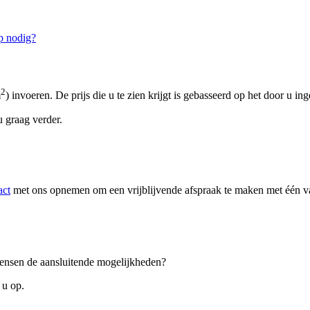
p nodig?
2
m
) invoeren. De prijs die u te zien krijgt is gebasseerd op het door u in
 graag verder.
act
met ons opnemen om een vrijblijvende afspraak te maken met één van
 wensen de aansluitende mogelijkheden?
 u op.