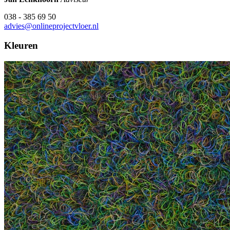
038 - 385 69 50
advies@onlineprojectvloer.nl
Kleuren