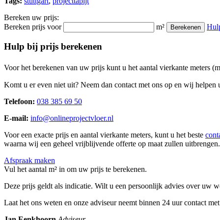
Tags:
stuttgart
,
projecttapijt
Bereken uw prijs:
Bereken prijs voor
m²
Hul
Berekenen
Hulp bij prijs berekenen
Voor het berekenen van uw prijs kunt u het aantal vierkante meters (
Komt u er even niet uit? Neem dan contact met ons op en wij helpen u
Telefoon:
038 385 69 50
E-mail:
info@onlineprojectvloer.nl
Voor een exacte prijs en aantal vierkante meters, kunt u het beste
cont
waarna wij een geheel vrijblijvende offerte op maat zullen uitbrengen.
Afspraak maken
Vul het aantal m² in om uw prijs te berekenen.
Deze prijs geldt als indicatie. Wilt u een persoonlijk advies over uw
Laat het ons weten en onze adviseur neemt binnen 24 uur contact met
Jan Eenkhoorn
Adviseur