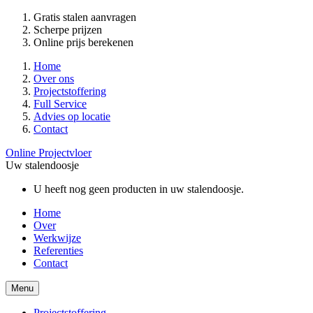
Gratis stalen aanvragen
Scherpe prijzen
Online prijs berekenen
Home
Over ons
Projectstoffering
Full Service
Advies op locatie
Contact
Online Projectvloer
Uw stalendoosje
U heeft nog geen producten in uw stalendoosje.
Home
Over
Werkwijze
Referenties
Contact
Menu
Projectstoffering