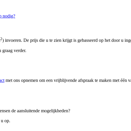
p nodig?
2
m
) invoeren. De prijs die u te zien krijgt is gebasseerd op het door u in
 graag verder.
act
met ons opnemen om een vrijblijvende afspraak te maken met één van
 wensen de aansluitende mogelijkheden?
 u op.