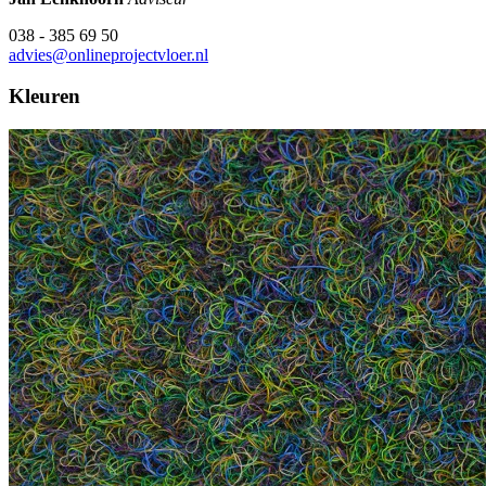
038 - 385 69 50
advies@onlineprojectvloer.nl
Kleuren