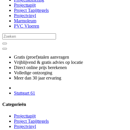
Projecttapijt
Project Tapijttegels
Projectvinyl
Marmoleum
PVC Vloeren
Gratis (proef)stalen aanvragen
Vrijblijvend & gratis advies op locatie
Direct online prijs berekenen
Volledige ontzorging
Meer dan 30 jaar ervaring
Stuttgart 61
Categorieën
Projecttapijt
Project Tapijttegels
Projectvinyl