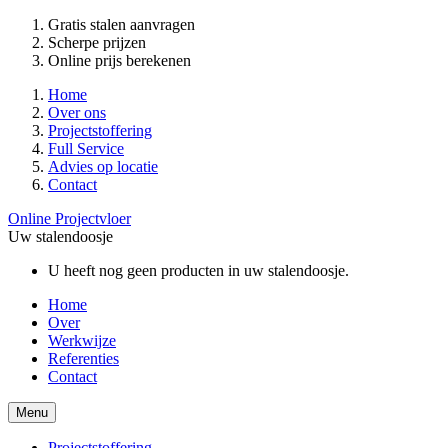
Gratis stalen aanvragen
Scherpe prijzen
Online prijs berekenen
Home
Over ons
Projectstoffering
Full Service
Advies op locatie
Contact
Online Projectvloer
Uw stalendoosje
U heeft nog geen producten in uw stalendoosje.
Home
Over
Werkwijze
Referenties
Contact
Menu
Projectstoffering