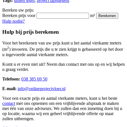
Tags:
united tegel
,
project tapijttegels
Bereken uw prijs:
Bereken prijs voor
m²
Berekenen
Hulp nodig?
Hulp bij prijs berekenen
Voor het berekenen van uw prijs kunt u het aantal vierkante meters
2
(m
) invoeren. De prijs die u te zien krijgt is gebasseerd op het door
u ingevoerde aantal vierkante meters.
Komt u er even niet uit? Neem dan contact met ons op en wij helpen
u graag verder.
Telefoon:
038 385 69 50
E-mail:
info@onlineprojectvloer.nl
Voor een exacte prijs en aantal vierkante meters, kunt u het beste
contact
met ons opnemen om een vrijblijvende afspraak te maken
met één van onze adviseurs. We zullen dan een inmeting doen bij u
op locatie, waarna wij een geheel vrijblijvende offerte op maat
zullen uitbrengen.