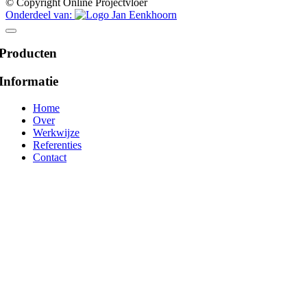
© Copyright Online Projectvloer
Onderdeel van:
Producten
Informatie
Home
Over
Werkwijze
Referenties
Contact