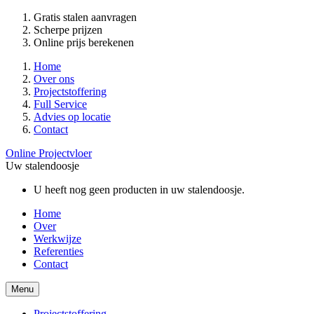
Gratis stalen aanvragen
Scherpe prijzen
Online prijs berekenen
Home
Over ons
Projectstoffering
Full Service
Advies op locatie
Contact
Online Projectvloer
Uw stalendoosje
U heeft nog geen producten in uw stalendoosje.
Home
Over
Werkwijze
Referenties
Contact
Menu
Projectstoffering