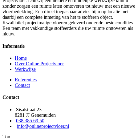
Projectvloer. Dankzij een heldere en duidelijke werkwijze kunt u
zonder zorgen een ruimte laten omtoveren tot nieuw met een nieuwe
vloerbedekking. Een direct toepasbaar advies bij u op locatie met
daarbij een complete inmeting van het te stofferen object.
Kwalitatief projectmatige vloeren geleverd onder de beste condities.
Een team met vakkundige stoffeerders die uw ruimte omtoveren als
nieuw.
Informatie
Home
Over Online Projectvloer
Werkwijze
Referenties
Contact
Contact
Sisalstraat 23
8281 JJ Genemuiden
038 385 69 50
info@onlineprojectvloer.nl
Top