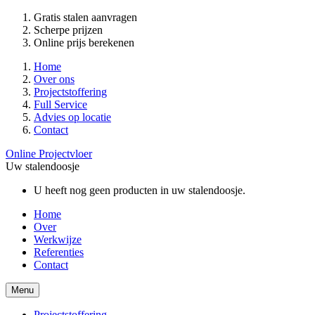
Gratis stalen aanvragen
Scherpe prijzen
Online prijs berekenen
Home
Over ons
Projectstoffering
Full Service
Advies op locatie
Contact
Online Projectvloer
Uw stalendoosje
U heeft nog geen producten in uw stalendoosje.
Home
Over
Werkwijze
Referenties
Contact
Menu
Projectstoffering