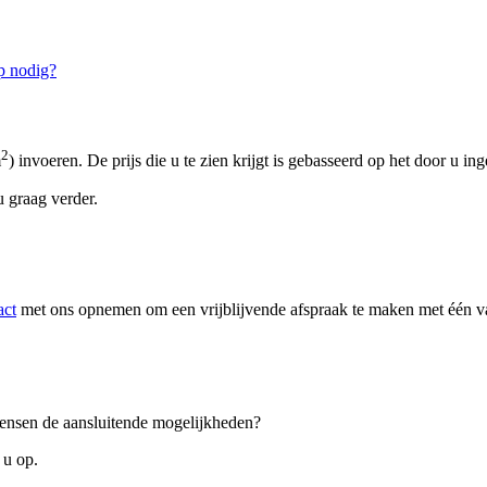
p nodig?
2
m
) invoeren. De prijs die u te zien krijgt is gebasseerd op het door u in
 graag verder.
act
met ons opnemen om een vrijblijvende afspraak te maken met één van
 wensen de aansluitende mogelijkheden?
 u op.