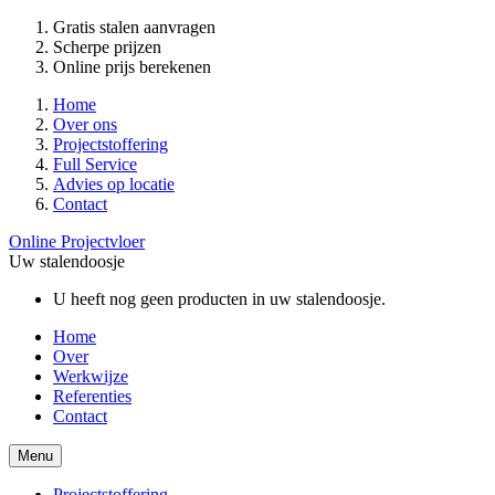
Gratis stalen aanvragen
Scherpe prijzen
Online prijs berekenen
Home
Over ons
Projectstoffering
Full Service
Advies op locatie
Contact
Online Projectvloer
Uw stalendoosje
U heeft nog geen producten in uw stalendoosje.
Home
Over
Werkwijze
Referenties
Contact
Menu
Projectstoffering