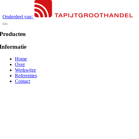
Onderdeel van:
Producten
Informatie
Home
Over
Werkwijze
Referenties
Contact