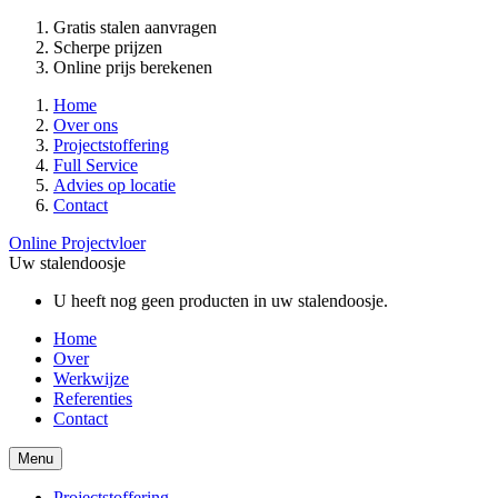
Gratis stalen aanvragen
Scherpe prijzen
Online prijs berekenen
Home
Over ons
Projectstoffering
Full Service
Advies op locatie
Contact
Online Projectvloer
Uw stalendoosje
U heeft nog geen producten in uw stalendoosje.
Home
Over
Werkwijze
Referenties
Contact
Menu
Projectstoffering