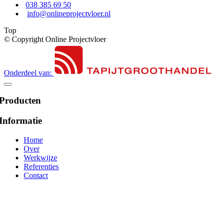
038 385 69 50
info@onlineprojectvloer.nl
Top
© Copyright Online Projectvloer
Onderdeel van:
Producten
Informatie
Home
Over
Werkwijze
Referenties
Contact