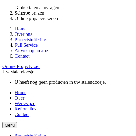
Gratis stalen aanvragen
Scherpe prijzen
Online prijs berekenen
Home
Over ons
Projectstoffering
Full Service
Advies op locatie
Contact
Online Projectvloer
Uw stalendoosje
U heeft nog geen producten in uw stalendoosje.
Home
Over
Werkwijze
Referenties
Contact
Menu
Projectstoffering