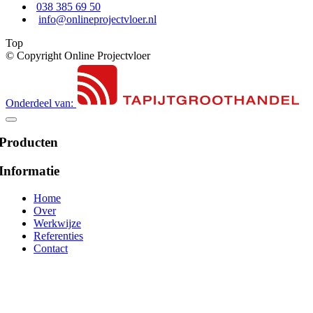
038 385 69 50
info@onlineprojectvloer.nl
Top
© Copyright Online Projectvloer
Onderdeel van:
Producten
Informatie
Home
Over
Werkwijze
Referenties
Contact