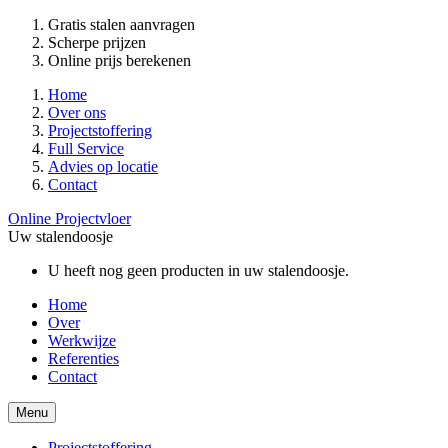
Gratis stalen aanvragen
Scherpe prijzen
Online prijs berekenen
Home
Over ons
Projectstoffering
Full Service
Advies op locatie
Contact
Online Projectvloer
Uw stalendoosje
U heeft nog geen producten in uw stalendoosje.
Home
Over
Werkwijze
Referenties
Contact
Menu
Projectstoffering