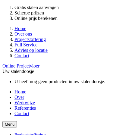
Gratis stalen aanvragen
Scherpe prijzen
Online prijs berekenen
Home
Over ons
Projectstoffering
Full Service
Advies op locatie
Contact
Online Projectvloer
Uw stalendoosje
U heeft nog geen producten in uw stalendoosje.
Home
Over
Werkwijze
Referenties
Contact
Menu
Projectstoffering