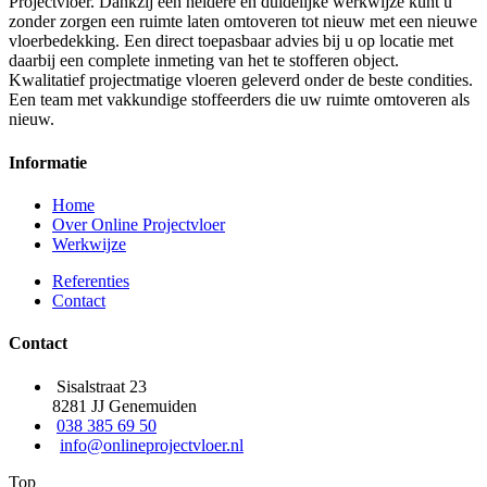
Projectvloer. Dankzij een heldere en duidelijke werkwijze kunt u
zonder zorgen een ruimte laten omtoveren tot nieuw met een nieuwe
vloerbedekking. Een direct toepasbaar advies bij u op locatie met
daarbij een complete inmeting van het te stofferen object.
Kwalitatief projectmatige vloeren geleverd onder de beste condities.
Een team met vakkundige stoffeerders die uw ruimte omtoveren als
nieuw.
Informatie
Home
Over Online Projectvloer
Werkwijze
Referenties
Contact
Contact
Sisalstraat 23
8281 JJ Genemuiden
038 385 69 50
info@onlineprojectvloer.nl
Top